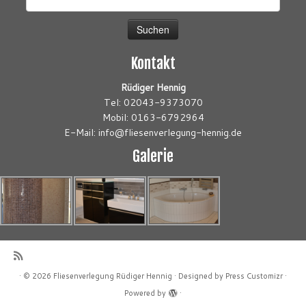
nach:
Kontakt
Rüdiger Hennig
Tel: 02043-9373070
Mobil: 0163-6792964
E-Mail: info@fliesenverlegung-hennig.de
Galerie
·
© 2026
Fliesenverlegung Rüdiger Hennig
·
Designed by
Press Customizr
·
Powered by
·